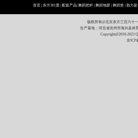
首页
|
东方361度
|
配套产品
|
舞蹈把杆
|
舞蹈地胶
|
舞蹈垫
|
肋力架
版权所有@北京东方三百六十
生产基地：河北省沧州市海兴县体育器材开发区
Copyright@2010-2023
京ICP备