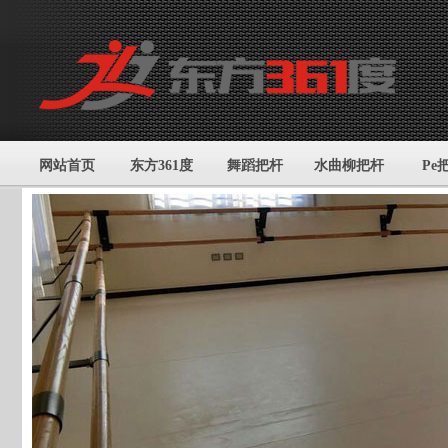
网站首页
东方361度
舞蹈把杆
水曲柳把杆
Pe