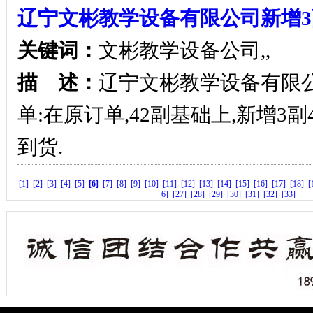
辽宁文彬教学设备有限公司新增3
关键词：
文彬教学设备公司,,
描 述：
辽宁文彬教学设备有限公
单:在原订单,42副基础上,新增3副4
到货.
[1]
[2]
[3]
[4]
[5]
[6]
[7]
[8]
[9]
[10]
[11]
[12]
[13]
[14]
[15]
[16]
[17]
[18]
[
6]
[27]
[28]
[29]
[30]
[31]
[32]
[33]