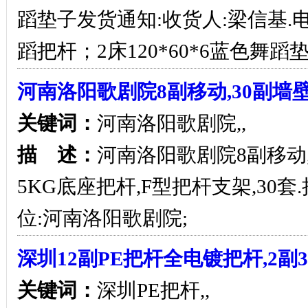
蹈垫子发货通知:收货人:梁信基.电话:
蹈把杆；2床120*60*6蓝色舞蹈
河南洛阳歌剧院8副移动,30副墙
关键词：
河南洛阳歌剧院,,
描 述：
河南洛阳歌剧院8副移动,
5KG底座把杆,F型把杆支架,30
位:河南洛阳歌剧院;
深圳12副PE把杆全电镀把杆,2副
关键词：
深圳PE把杆,,