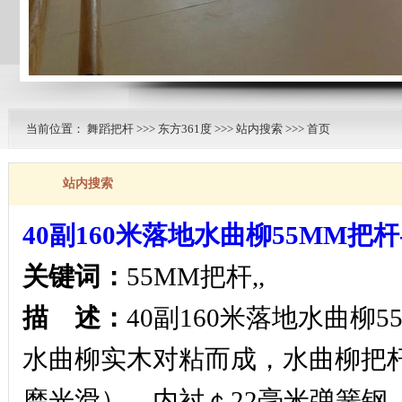
当前位置：
舞蹈把杆
>>>
东方361度
>>>
站内搜索
>>> 首页
站内搜索
40副160米落地水曲柳55MM
关键词：
55MM把杆,,
描 述：
40副160米落地水曲柳
水曲柳实木对粘而成，水曲柳把
磨光滑），内衬￠22毫米弹簧钢