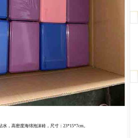
，高密度海绵泡沫砖，尺寸：23*15*7cm。