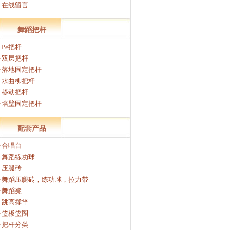
·在线留言
舞蹈把杆
·Pe把杆
·双层把杆
·落地固定把杆
·水曲柳把杆
·移动把杆
·墙壁固定把杆
配套产品
·合唱台
·舞蹈练功球
·压腿砖
·舞蹈压腿砖，练功球，拉力带
·舞蹈凳
·跳高撑竿
·篮板篮圈
·把杆分类