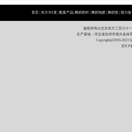
首页
|
东方361度
|
配套产品
|
舞蹈把杆
|
舞蹈地胶
|
舞蹈垫
|
肋力架
版权所有@北京东方三百六十
生产基地：河北省沧州市海兴县体育器材开发区
Copyright@2010-2023
京ICP备