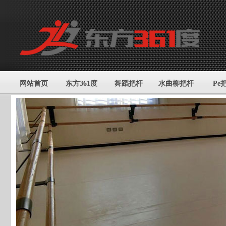
网站首页
东方361度
舞蹈把杆
水曲柳把杆
Pe