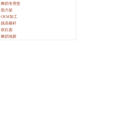
·舞蹈专用垫
·肋力架
·OEM加工
·跳高横杆
·双杠面
·舞蹈地胶