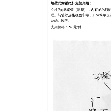
墙壁式舞蹈把杆支架介绍：
立柱为φ48钢管（喷塑），内有φ32镀
理。与墙壁连接稳固牢靠，升降简单灵
及幼儿园等。
支架价格：240元/付；