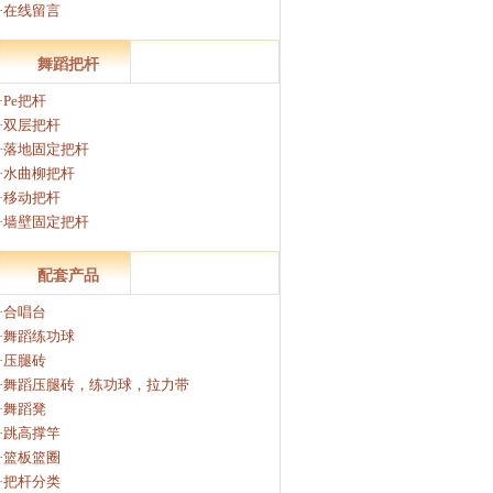
·在线留言
舞蹈把杆
·Pe把杆
·双层把杆
·落地固定把杆
·水曲柳把杆
·移动把杆
·墙壁固定把杆
配套产品
·合唱台
·舞蹈练功球
·压腿砖
·舞蹈压腿砖，练功球，拉力带
·舞蹈凳
·跳高撑竿
·篮板篮圈
·把杆分类