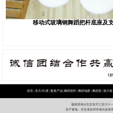
移动式玻璃钢舞蹈把杆底座及
首页
|
东方361度
|
配套产品
|
舞蹈把杆
|
舞蹈地胶
|
舞蹈垫
|
肋力架
版权所有@北京东方三百六十
生产基地：河北省沧州市海兴县体育器材开发区