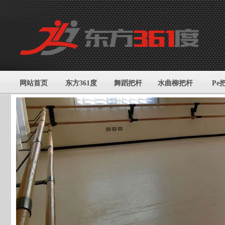
网站首页
东方361度
舞蹈把杆
水曲柳把杆
Pe