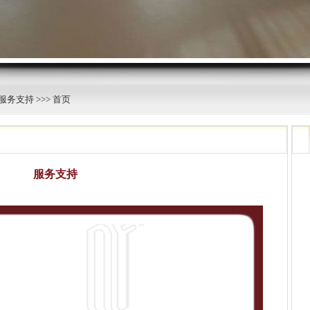
服务支持
>>> 首页
服务支持