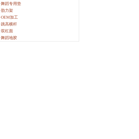
·舞蹈专用垫
·肋力架
·OEM加工
·跳高横杆
·双杠面
·舞蹈地胶