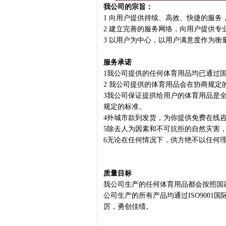
我公司的宗旨：
1 向用户提供持续、高效、快捷的服务
2 建立完善的服务网络，向用户提供
3 以用户为中心，以用户满意度作为衡
服务承诺
1我公司提供的任何体育用品均已通过
2 我公司提供的体育用品会在协商规定
3我公司保证提拱给用户的体育用品是
规定的标准。
4外城市款到发货，为你提供免费在线
5除去人为因素和不可抗拒的自然灾害
6无论在任何情况下，供方绝不以任何
质量目标
我公司生产的任何体育用品都会按照国
公司生产的所有产品均通过ISO900
厉，勇创佳绩。