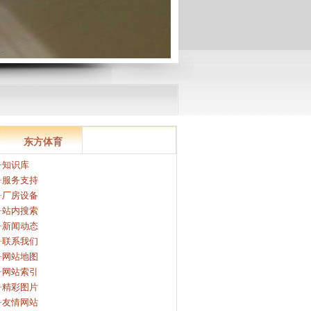
东方体育
·知识库
·服务支持
·厂房设备
·站内搜索
·新闻动态
·联系我们
·网站地图
·网站索引
·精彩图片
·友情网站